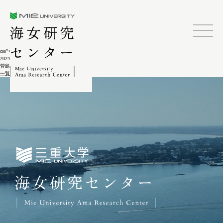
三重大学海女研究センター
css">
2024.02.04
菅島しろんご祭8-14
一覧に戻る
三重大学海女研究センター